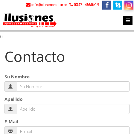
info@ilusiones.tur.ar
0342- 4560519
0
Contacto
Su Nombre
Apellido
E-Mail